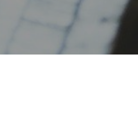
Notre conception des ressources h
Le bien-être de nos collaborateurs es
Leur épanouissement, la n°2 !